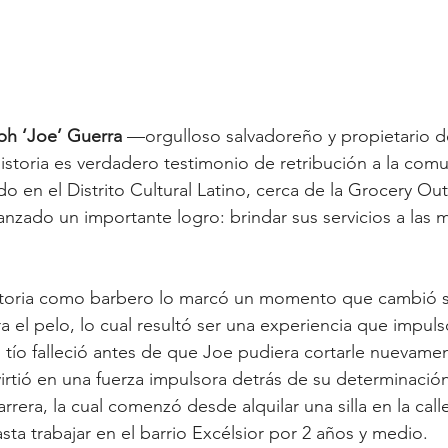
h ‘Joe’ Guerra 
—orgulloso salvadoreño y propietario d
toria es verdadero testimonio de retribución a la comu
o en el Distrito Cultural Latino, cerca de la Grocery Outl
zado un importante logro: brindar sus servicios a las m
ectoria como barbero lo marcó un momento que cambió su
ra el pelo, lo cual resultó ser una experiencia que impul
tío falleció antes de que Joe pudiera cortarle nuevamen
irtió en una fuerza impulsora detrás de su determinació
rrera, la cual comenzó desde alquilar una silla en la call
sta trabajar en el barrio Excélsior por 2 años y medio. 