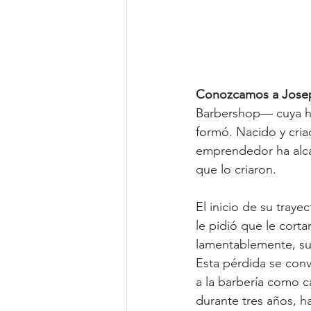
Conozcamos a Josep
Barbershop— cuya his
formó. Nacido y criad
emprendedor ha alcan
que lo criaron.
El inicio de su tray
le pidió que le corta
lamentablemente, su 
Esta pérdida se conv
a la barbería como ca
durante tres años, ha