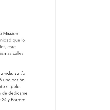
e Mission 
nidad que lo 
et, este 
ismas calles 
 vida: su tío 
só una pasión, 
te el pelo. 
n de dedicarse 
e 24 y Potrero 