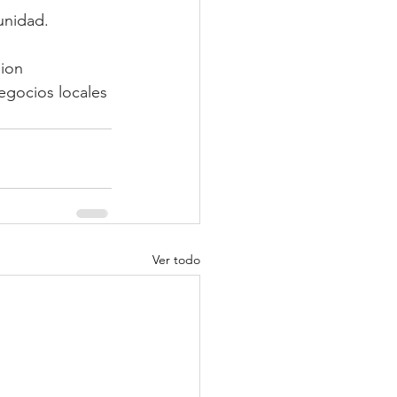
unidad. 
sion 
egocios locales 
Ver todo