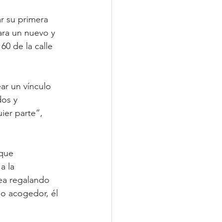
r su primera 
ara un nuevo y 
0 de la calle 
ar un vínculo 
os y 
ier parte”, 
que 
a la 
ea regalando 
o acogedor, él 