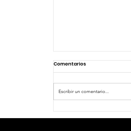
Comentarios
Escribir un comentario...
De Nepal a la Calle 24: Un
Viaje de Culinario,
Familiar y de Valentía