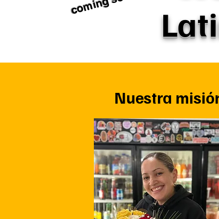
coming soon!
Lati
Nuestra misió