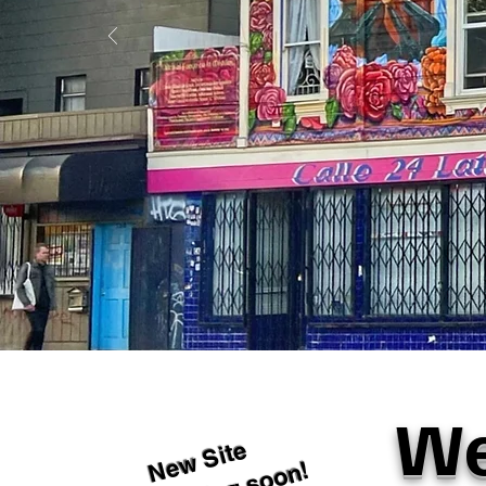
We
New Site