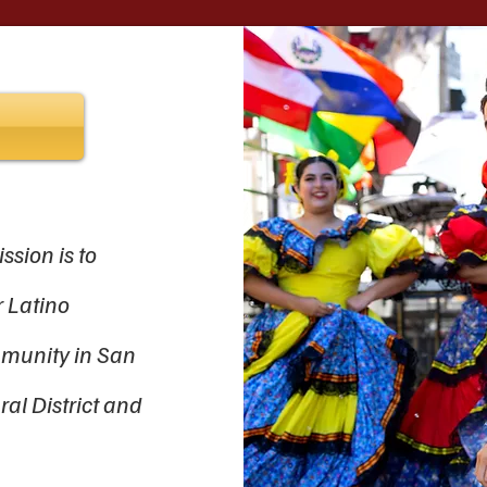
ssion is to
 Latino
ommunity in San
ral District and