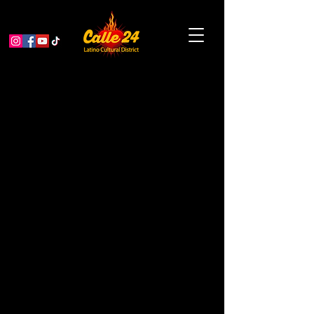
🖥️Comenzar un