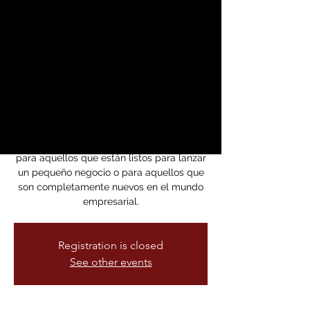
Negocio con
Confianza - Serie de
4 Sesiones (WBC
06/16-07/07/25)
lun, 07 jul
  |  
Zoom
Comienza con Confianza” es el curso ideal
para aquellos que están listos para lanzar
un pequeño negocio o para aquellos que
son completamente nuevos en el mundo
empresarial.
Registration is closed
See other events