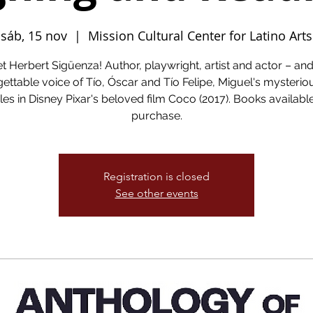
sáb, 15 nov
  |  
Mission Cultural Center for Latino Arts
t Herbert Sigüenza! Author, playwright, artist and actor – and
ettable voice of Tío, Óscar and Tío Felipe, Miguel's mysterio
les in Disney Pixar's beloved film Coco (2017). Books available
purchase.
Registration is closed
See other events