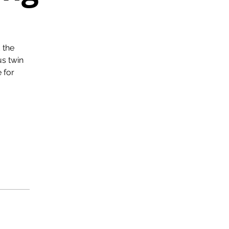
 the
us twin
 for