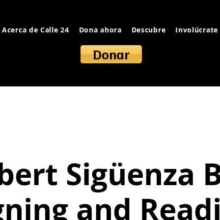
Acerca de Calle 24
Dona ahora
Descubre
Involúcrate
Donar
bert Sigüenza 
gning and Read