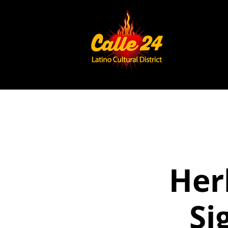
Her
Si