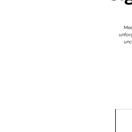
Mee
unforg
unc