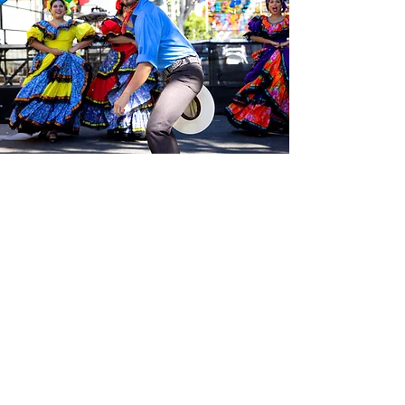
Sé el primero en enterarte de las
últimas noticias de Calle 24.
Suscríbete a nuestro boletín
gratuito y asegúrate de seguirnos
en las redes sociales a través de
nuestras diferentes plataformas.
Subscribe to our 
newsletter • Don’t 