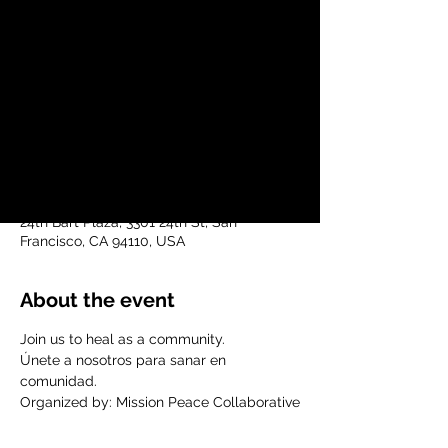
mar, 20 jun
  |  
24th Bart Plaza
Join us to heal as a community.
Únete a nosotros para sanar en
Time & Location
20 jun 2023, 17:30 – 19:30 GMT-7
24th Bart Plaza, 3301 24th St, San
Francisco, CA 94110, USA
About the event
Join us to heal as a community.
Únete a nosotros para sanar en 
comunidad.
Organized by: Mission Peace Collaborative