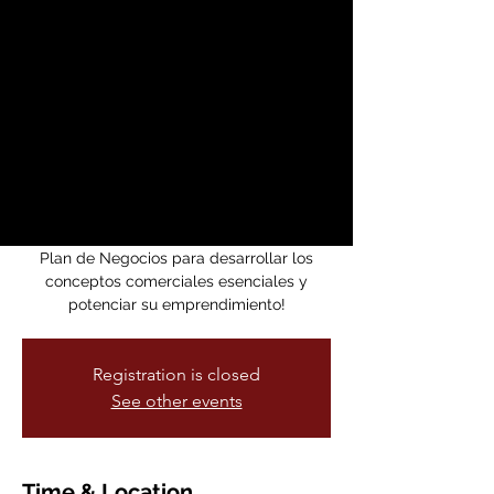
Serie de 8 Sesiones
(WBC
07/17/-09/04/25)
jue, 24 jul
  |  
zoom
Nos reuniremos una vez a la semana
durante 8 semanas.
¡Inscríbase en nuestro curso integral de
Plan de Negocios para desarrollar los
conceptos comerciales esenciales y
potenciar su emprendimiento!
Registration is closed
See other events
Time & Location