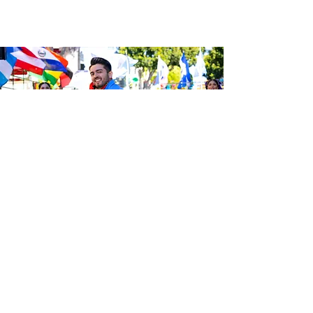
Sé el primero en enterarte de las
últimas noticias de Calle 24.
Suscríbete a nuestro boletín
gratuito y asegúrate de seguirnos