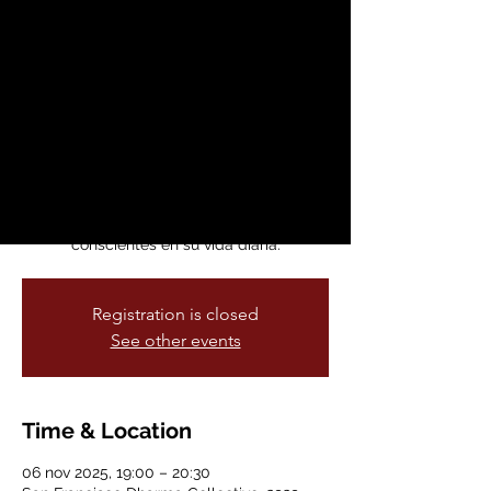
Bienestar
jue, 06 nov
  |  
San Francisco Dharma
Collective
con Mareni Orduña
Nuestra Clase de Bienestar está abierta a
todas las personas que sientan curiosidad
por cultivar rutinas saludables y
conscientes en su vida diaria.
Registration is closed
See other events
Time & Location
06 nov 2025, 19:00 – 20:30