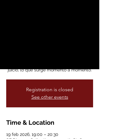
Bienestar
jue, 19 feb
  |  
SF Dharma Collective
Nuestra Clase de Bienestar está abierta a
todas las personas que sientan curiosidad
por cultivar rutinas saludables y
conscientes en su vida diaria. Es un
espacio para pausar el ritmo acelerado,
reconectar con el cuerpo y observar, sin
juicio, lo que surge momento a momento.
Registration is closed
See other events
Time & Location
19 feb 2026, 19:00 – 20:30