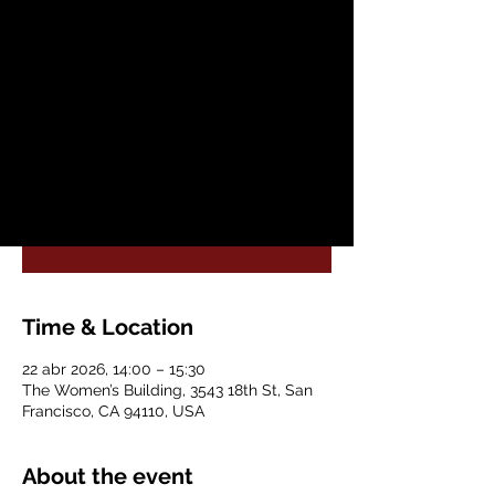
mié, 22 abr
  |  
The Women’s Building
El Edificio de Mujeres y nuestra Biodanza
facilitator te invitan a una serie de talleres
para crear un espacio seguro y armonioso
entre mujeres.
Registration is closed
See other events
Time & Location
22 abr 2026, 14:00 – 15:30
The Women’s Building, 3543 18th St, San
Francisco, CA 94110, USA
About the event