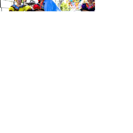
Sé el primero en enterarte de las
últimas noticias de Calle 24.
Suscríbete a nuestro boletín
gratuito y asegúrate de seguirnos
en las redes sociales a través de
nuestras diferentes plataformas.
Subscribe to our 
newsletter • Don’t 