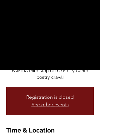
Poetry Crawl
Presents: A
Celebration of
Queer Poetics
vie, 20 jun
  |  
Galeria De La Raza Studio
24
FAMILIA third stop of the Flor y Canto
poetry crawl!
Registration is closed
See other events
Time & Location