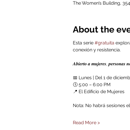
The Women’s Building, 354
About the ev
Esta serie 
#gratuita
 explor
conexión y resistencia.
𝑨𝒃𝒊𝒆𝒓𝒕𝒐 𝒂 𝒎𝒖𝒋𝒆𝒓𝒆𝒔, 𝒑𝒆𝒓𝒔𝒐𝒏𝒂𝒔 𝒏
📅 Lunes | Del 1 de diciemb
🕔 5:00 – 6:00 PM
📍 El Edificio de Mujeres
Nota: No habrá sesiones el 
Read More >