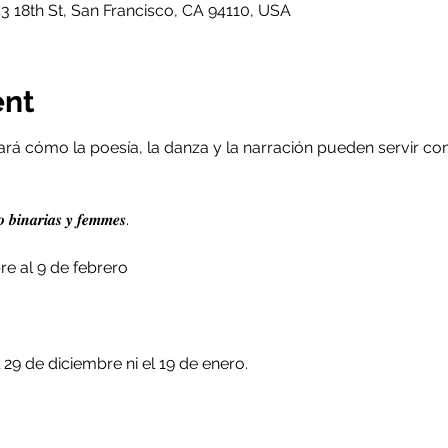
3 18th St, San Francisco, CA 94110, USA
ent
ará cómo la poesía, la danza y la narración pueden servir co
𝒐 𝒃𝒊𝒏𝒂𝒓𝒊𝒂𝒔 𝒚 𝒇𝒆𝒎𝒎𝒆𝒔.
re al 9 de febrero
29 de diciembre ni el 19 de enero.