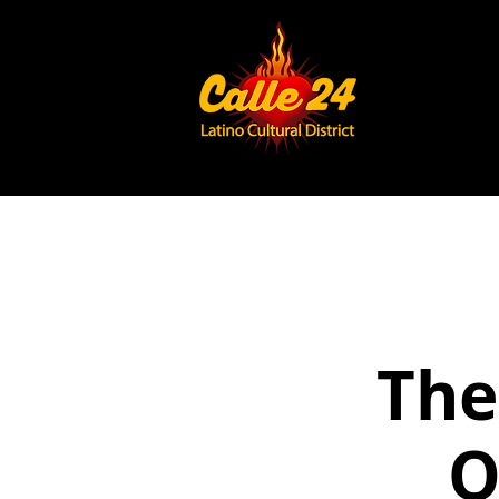
The
Q