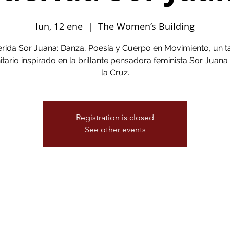
lun, 12 ene
  |  
The Women’s Building
rida Sor Juana: Danza, Poesía y Cuerpo en Movimiento, un ta
ario inspirado en la brillante pensadora feminista Sor Juana
la Cruz.
Registration is closed
See other events