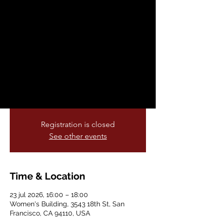
Taller de Liderazgo
para Mujeres
Migrantes
jue, 23 jul
  |  
Women's Building
Serie de seis sesiones diseñada para
mujeres migrantes hablantes de español.
Registration is closed
See other events
Time & Location
23 jul 2026, 16:00 – 18:00
Women's Building, 3543 18th St, San
Francisco, CA 94110, USA