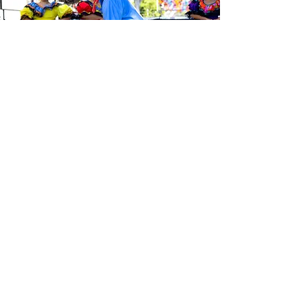
Sé el primero en enterarte de las
últimas noticias de Calle 24.
Suscríbete a nuestro boletín
gratuito y asegúrate de seguirnos
en las redes sociales a través de
nuestras diferentes plataformas.
Subscribe to our 
newsletter • Don’t 