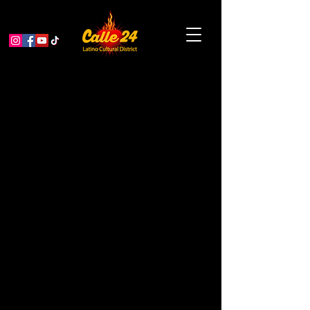
Nuestra Estructura
El Distrito Cultural Latino Calle 24
es una
organización completamente de base
impulsada por la comunidad latina. En 2015,
después de un extenso proceso de aportes
de la comunidad, se incorporó como una
corporación de beneficio público de
California y está en proceso de solicitar su
exención de impuestos 501(c)(3). Somos el
organismo que supervisa y administra el