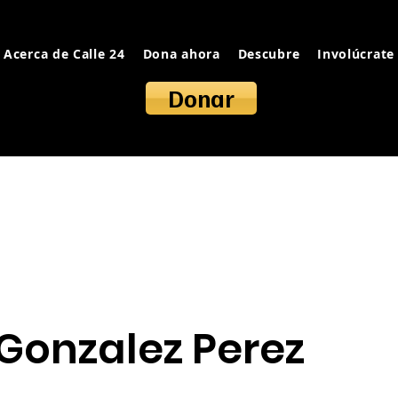
Acerca de Calle 24
Dona ahora
Descubre
Involúcrate
Donar
onzalez Perez