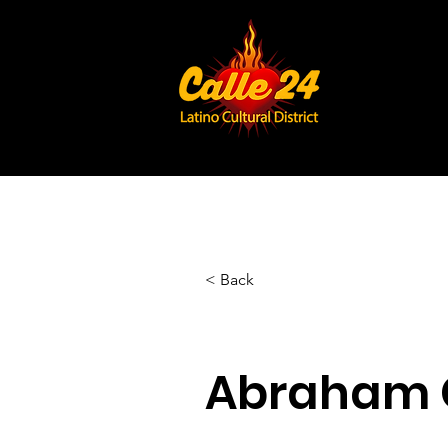
< Back
Abraham G