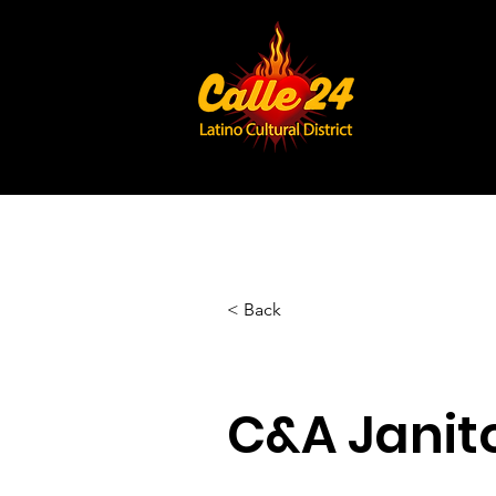
< Back
C&A Janito