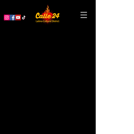
🖥️Plan De Negocios –