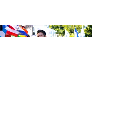
Be the first to know about the
latest news from Calle 24. Join our
free newsletter and make sure to