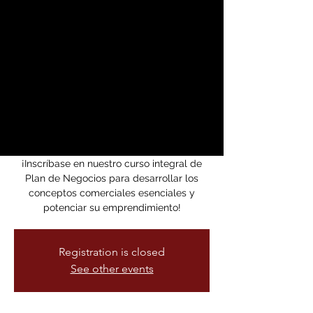
Serie de 8 Sesiones
(WBC
07/17/-09/04/25)
Thu, Sep 04
  |  
zoom
Nos reuniremos una vez a la semana
durante 8 semanas.
¡Inscríbase en nuestro curso integral de
Plan de Negocios para desarrollar los
conceptos comerciales esenciales y
potenciar su emprendimiento!
Registration is closed
See other events